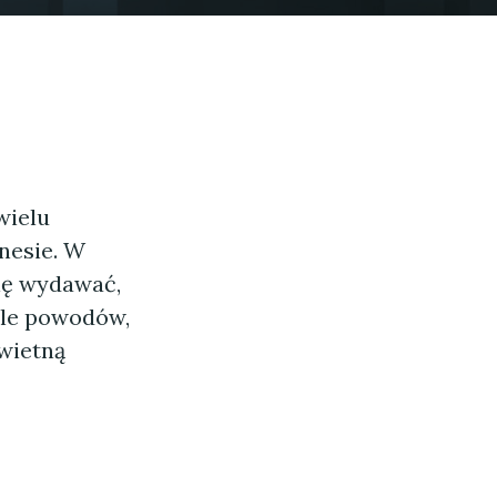
wielu
nesie. W
ię wydawać,
iele powodów,
wietną