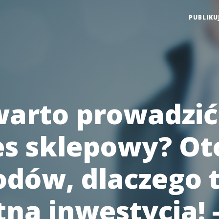
PUBLIKU
warto prowadzić
es sklepowy? Ot
dów, dlaczego 
na inwestycja! 