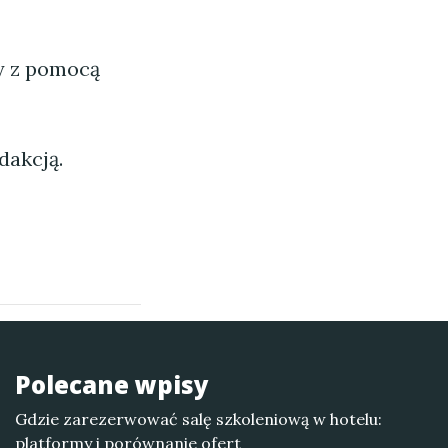
ny z pomocą
dakcją.
Polecane wpisy
Gdzie zarezerwować salę szkoleniową w hotelu:
platformy i porównanie ofert