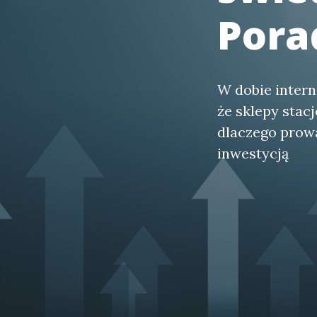
Pora
W dobie inter
że sklepy stac
dlaczego prow
inwestycją