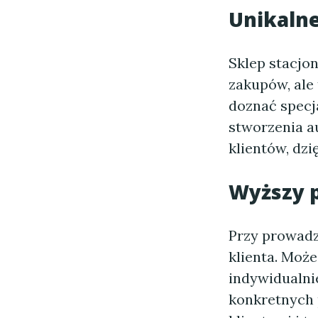
Unikaln
Sklep stacjon
zakupów, ale
doznać specj
stworzenia a
klientów, dz
Wyższy p
Przy prowadz
klienta. Może
indywidualni
konkretnych p