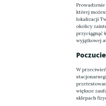
Prowadzenie 
której możes
lokalizacji T
okolicy zaint
przyciągnąć 
wyjątkowej a
Poczucie
W przeciwień
stacjonarneg
przetestowan
większe zaufa
sklepach fiz