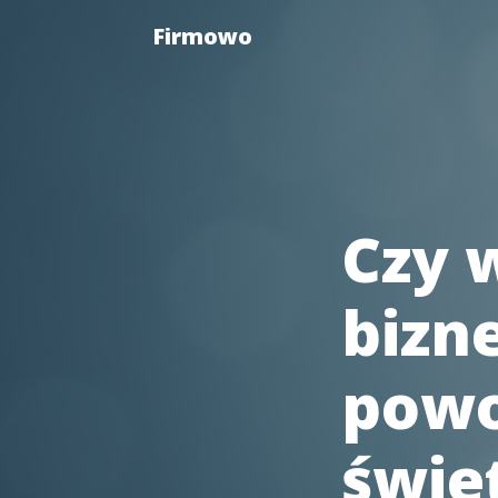
Firmowo
Czy 
bizn
powo
świet