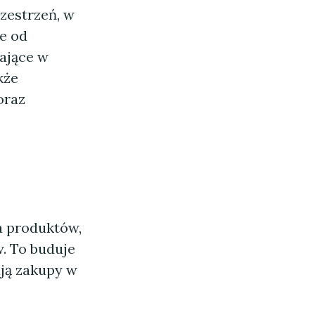
zestrzeń, w
ie od
wające w
kże
oraz
a produktów,
. To buduje
ują zakupy w