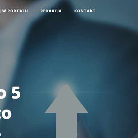
J W PORTALU
REDAKCJA
KONTAKT
o 5
to
-