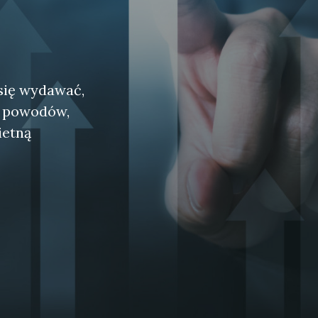
się wydawać,
le powodów,
ietną