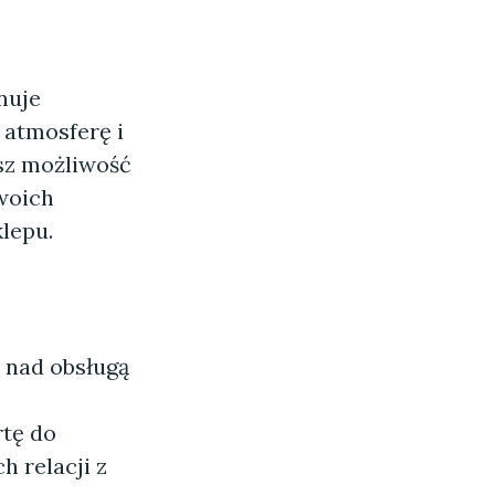
nuje
 atmosferę i
sz możliwość
woich
lepu.
 nad obsługą
rtę do
h relacji z