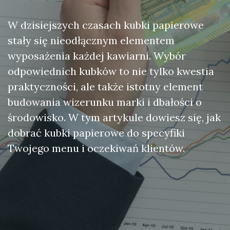
W dzisiejszych czasach kubki papierowe
stały się nieodłącznym elementem
wyposażenia każdej kawiarni. Wybór
odpowiednich kubków to nie tylko kwestia
praktyczności, ale także istotny element
budowania wizerunku marki i dbałości o
środowisko. W tym artykule dowiesz się, jak
dobrać kubki papierowe do specyfiki
Twojego menu i oczekiwań klientów.