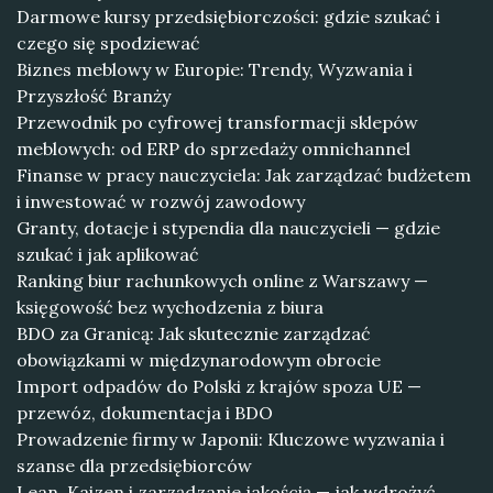
Darmowe kursy przedsiębiorczości: gdzie szukać i
czego się spodziewać
Biznes meblowy w Europie: Trendy, Wyzwania i
Przyszłość Branży
Przewodnik po cyfrowej transformacji sklepów
meblowych: od ERP do sprzedaży omnichannel
Finanse w pracy nauczyciela: Jak zarządzać budżetem
i inwestować w rozwój zawodowy
Granty, dotacje i stypendia dla nauczycieli — gdzie
szukać i jak aplikować
Ranking biur rachunkowych online z Warszawy —
księgowość bez wychodzenia z biura
BDO za Granicą: Jak skutecznie zarządzać
obowiązkami w międzynarodowym obrocie
Import odpadów do Polski z krajów spoza UE —
przewóz, dokumentacja i BDO
Prowadzenie firmy w Japonii: Kluczowe wyzwania i
szanse dla przedsiębiorców
Lean, Kaizen i zarządzanie jakością — jak wdrożyć