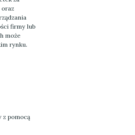
 oraz
rządzania
ci firmy lub
ch może
im rynku.
ny z pomocą