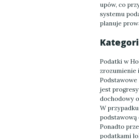
upów, co przy
systemu poda
planuje prow
Kategori
Podatki w Hol
zrozumienie 
Podstawowe k
jest progres
dochodowy od
W przypadku 
podstawową o
Ponadto prze
podatkami lok