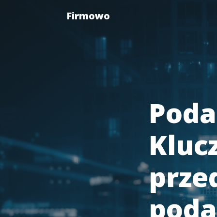
Firmowo
Poda
Kluc
prze
poda