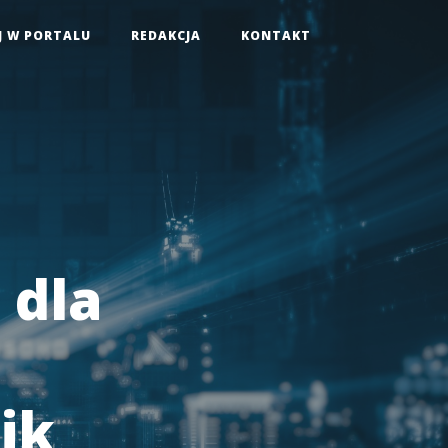
J W PORTALU
REDAKCJA
KONTAKT
 dla
ik