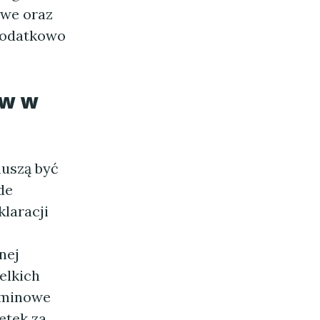
owe oraz
dodatkowo
ów w
muszą być
de
laracji
nej
elkich
rminowe
etek za