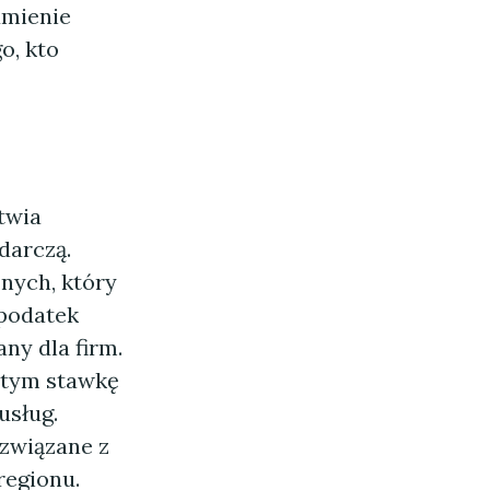
umienie
o, kto
atwia
darczą.
nych, który
 podatek
ny dla firm.
 tym stawkę
usług.
związane z
regionu.