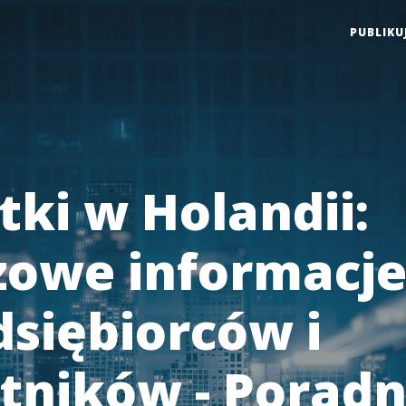
PUBLIKU
tki w Holandii:
zowe informacje
dsiębiorców i
tników - Poradn