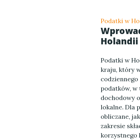
Podatki w Ho
Wprowad
Holandii
Podatki w Ho
kraju, który
codziennego ż
podatków, w 
dochodowy od
lokalne. Dla 
obliczane, ja
zakresie skła
korzystnego 