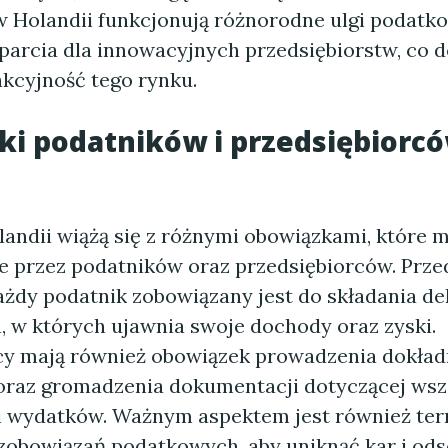
 Holandii funkcjonują różnorodne ulgi podatk
arcia dla innowacyjnych przedsiębiorstw, co 
akcyjność tego rynku.
i podatników i przedsiębiorc
landii wiążą się z różnymi obowiązkami, które 
e przez podatników oraz przedsiębiorców. Prze
ażdy podatnik zobowiązany jest do składania dek
 w których ujawnia swoje dochody oraz zyski.
cy mają również obowiązek prowadzenia dokład
oraz gromadzenia dokumentacji dotyczącej wsz
i wydatków. Ważnym aspektem jest również te
zobowiązań podatkowych, aby uniknąć kar i ods