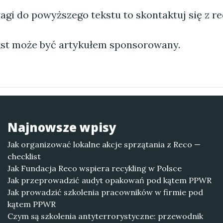
agi do powyższego tekstu to skontaktuj się z re
st może być artykułem sponsorowany.
Najnowsze wpisy
Jak organizować lokalne akcje sprzątania z Reco —
checklist
Jak Fundacja Reco wspiera recykling w Polsce
Jak przeprowadzić audyt opakowań pod kątem PPWR
Jak prowadzić szkolenia pracowników w firmie pod
kątem PPWR
Czym są szkolenia antyterrorystyczne: przewodnik