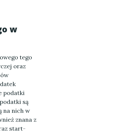
go w
sowego tego
czej oraz
ajów
odatek
 podatki
 podatki są
ą na nich w
wnież znana z
az start-