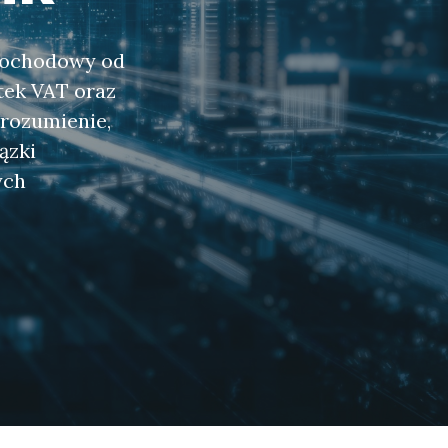
 dochodowy od
tek VAT oraz
zrozumienie,
ązki
ych