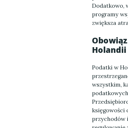
Dodatkowo, w
programy wsp
zwiększa atr
Obowiązk
Holandii
Podatki w Ho
przestrzegan
wszystkim, k
podatkowych,
Przedsiębior
księgowości 
przychodów 
regulowanie 