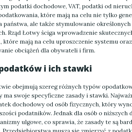
 tym podatki dochodowe, VAT, podatki od nieru
podatkowania, które mają na celu nie tylko gen
 państwa, ale także stymulowanie określonych 
h. Rząd Łotwy ściga wprowadzenie skutecznyc
 które mają na celu uproszczenie systemu oraz
nie obciążeń dla obywateli i firm.
podatków i ich stawki
twie obejmują szereg różnych typów opodatkow
y ma swoje specyficzne zasady i stawki. Najważ
datek dochodowy od osób fizycznych, który wyn
szości podatników. Jednak dla osób o niższych
anizmy ulgowe, co sprawia, że zasady te są bard
. Przedsiębiorstwa muszą się zmierzyć z podat