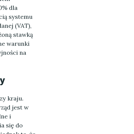
0% dla
cią systemu
anej (VAT),
iżoną stawką
ne warunki
jności na
zy
y kraju.
ząd jest w
ne i
a się do