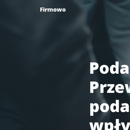
Firmowo
Poda
Prze
poda
wpły