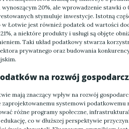
wynoszącym 20%, ale wprowadzenie stawki o 
estowanych stymuluje inwestycje. Istotną częś
w Łotwie jest również podatek od wartości dod
21%, a niektóre produkty i usługi są objęte obn
nieniem. Taki układ podatkowy stwarza korzyst
sektora prywatnego oraz budowania konkurency
jskim.
odatków na rozwój gospodarc
twie mają znaczący wpływ na rozwój gospodarcz
e zaprojektowanemu systemowi podatkowemu r
sować różne programy społeczne, infrastruktural
 edukację, co w dłuższej perspektywie przyczyni