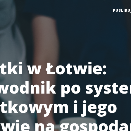
PUBLIKU
tki w Łotwie:
wodnik po syst
tkowym i jego
wie na gospodar