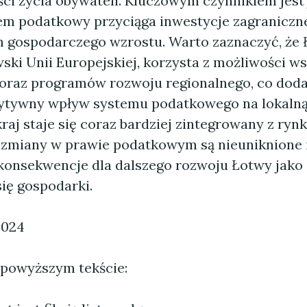
ci życia obywateli. Kluczowym czynnikiem jest 
em podatkowy przyciąga inwestycje zagraniczne,
gospodarczego wzrostu. Warto zaznaczyć, że Ł
ski Unii Europejskiej, korzysta z możliwości w
oraz programów rozwoju regionalnego, co dod
ytywny wpływ systemu podatkowego na lokalną
raj staje się coraz bardziej zintegrowany z ryn
 zmiany w prawie podatkowym są nieuniknione 
konsekwencje dla dalszego rozwoju Łotwy jako s
się gospodarki.
2024
 powyższym tekście: