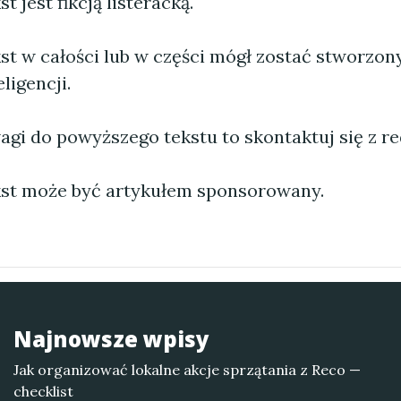
 jest fikcją listeracką.
st w całości lub w części mógł zostać stworzo
ligencji.
agi do powyższego tekstu to skontaktuj się z re
st może być artykułem sponsorowany.
Najnowsze wpisy
Jak organizować lokalne akcje sprzątania z Reco —
checklist