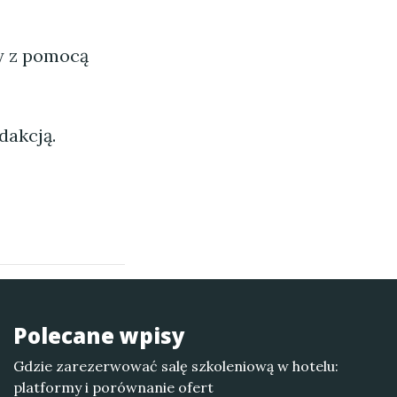
ny z pomocą
dakcją.
Polecane wpisy
Gdzie zarezerwować salę szkoleniową w hotelu:
platformy i porównanie ofert