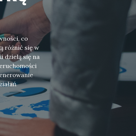
wności, co
 różnić się w
 dzielą się na
nieruchomości
 generowanie
ziałań