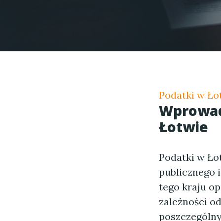
Podatki w Ło
Wprowad
Łotwie
Podatki w Ło
publicznego
tego kraju op
zależności o
poszczególny