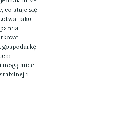
jednak to, że
 co staje się
otwa, jako
sparcia
atkowo
 gospodarkę.
kiem
i mogą mieć
tabilnej i