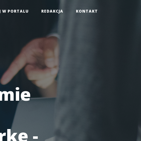
J W PORTALU
REDAKCJA
KONTAKT
emie
kę -