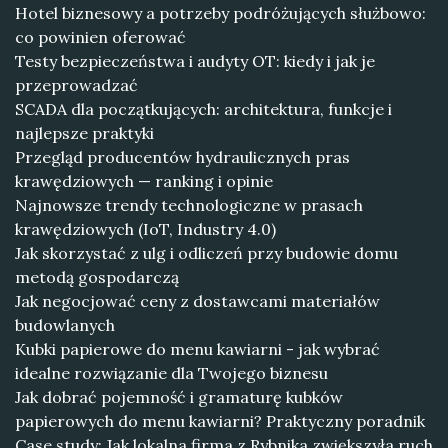
Hotel biznesowy a potrzeby podróżujących służbowo:
co powinien oferować
Testy bezpieczeństwa i audyty OT: kiedy i jak je
przeprowadzać
SCADA dla początkujących: architektura, funkcje i
najlepsze praktyki
Przegląd producentów hydraulicznych pras
krawędziowych — ranking i opinie
Najnowsze trendy technologiczne w prasach
krawędziowych (IoT, Industry 4.0)
Jak skorzystać z ulg i odliczeń przy budowie domu
metodą gospodarczą
Jak negocjować ceny z dostawcami materiałów
budowlanych
Kubki papierowe do menu kawiarni - jak wybrać
idealne rozwiązanie dla Twojego biznesu
Jak dobrać pojemność i gramaturę kubków
papierowych do menu kawiarni? Praktyczny poradnik
Case study: Jak lokalna firma z Rybnika zwiększyła ruch