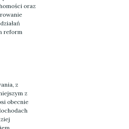
chomości oraz
erowanie
działań
h reform
ania, z
niejszym z
osi obecnie
 dochodach
ziej
kiem