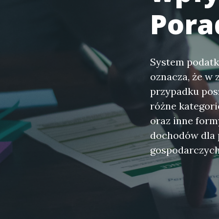
Pora
System podatko
oznacza, że w 
przypadku posz
różne kategori
oraz inne form
dochodów dla p
gospodarczyc