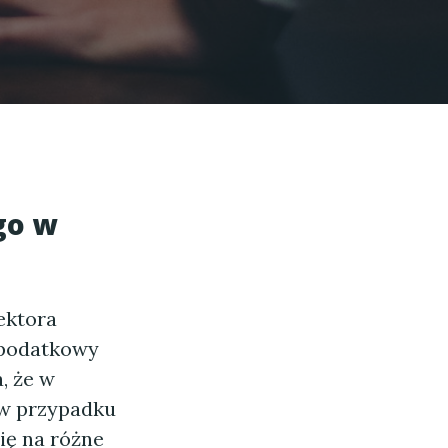
go w
ektora
 podatkowy
, że w
 w przypadku
ię na różne