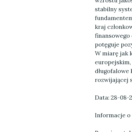
wzrostu jakoś
stabilny syst
fundamentem 
kraj członkow
finansowego 
potęguje poz
W miarę jak k
europejskim,
długofalowe 
rozwijającej 
Data: 28-08-
Informacje o