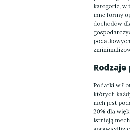
kategorie, w
inne formy o
dochodów dla
gospodarczyc
podatkowych,
zminimalizowa
Rodzaje 
Podatki w Ło
których każd
nich jest po
20% dla więk
istnieją mech
sprawiedliwe