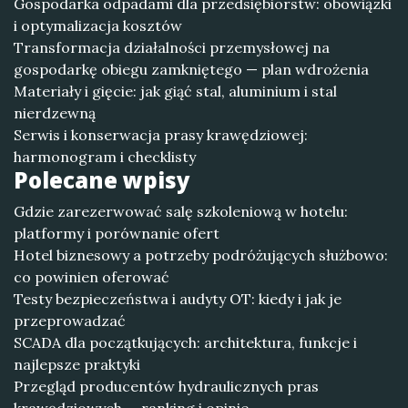
Gospodarka odpadami dla przedsiębiorstw: obowiązki
i optymalizacja kosztów
Transformacja działalności przemysłowej na
gospodarkę obiegu zamkniętego — plan wdrożenia
Materiały i gięcie: jak giąć stal, aluminium i stal
nierdzewną
Serwis i konserwacja prasy krawędziowej:
harmonogram i checklisty
Polecane wpisy
Gdzie zarezerwować salę szkoleniową w hotelu:
platformy i porównanie ofert
Hotel biznesowy a potrzeby podróżujących służbowo:
co powinien oferować
Testy bezpieczeństwa i audyty OT: kiedy i jak je
przeprowadzać
SCADA dla początkujących: architektura, funkcje i
najlepsze praktyki
Przegląd producentów hydraulicznych pras