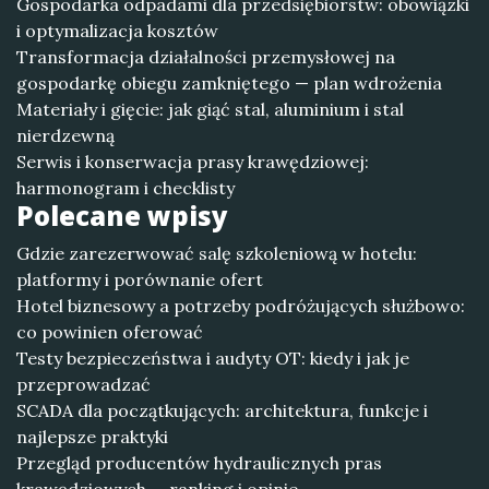
Gospodarka odpadami dla przedsiębiorstw: obowiązki
i optymalizacja kosztów
Transformacja działalności przemysłowej na
gospodarkę obiegu zamkniętego — plan wdrożenia
Materiały i gięcie: jak giąć stal, aluminium i stal
nierdzewną
Serwis i konserwacja prasy krawędziowej:
harmonogram i checklisty
Polecane wpisy
Gdzie zarezerwować salę szkoleniową w hotelu:
platformy i porównanie ofert
Hotel biznesowy a potrzeby podróżujących służbowo:
co powinien oferować
Testy bezpieczeństwa i audyty OT: kiedy i jak je
przeprowadzać
SCADA dla początkujących: architektura, funkcje i
najlepsze praktyki
Przegląd producentów hydraulicznych pras