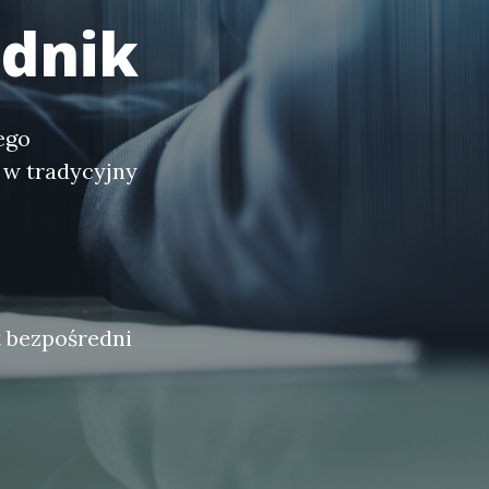
adnik
ego
 w tradycyjny
t bezpośredni