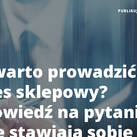
PUBLIKU
warto prowadzić
es sklepowy?
wiedź na pytani
e stawiają sobie