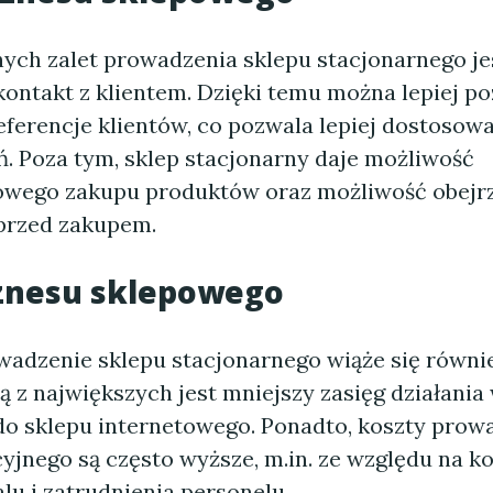
nych zalet prowadzenia sklepu stacjonarnego je
kontakt z klientem. Dzięki temu można lepiej p
eferencje klientów, co pozwala lepiej dostosowa
ń. Poza tym, sklep stacjonarny daje możliwość
wego zakupu produktów oraz możliwość obejrz
przed zakupem.
znesu sklepowego
owadzenie sklepu stacjonarnego wiąże się równ
 z największych jest mniejszy zasięg działania
o sklepu internetowego. Ponadto, koszty prow
cyjnego są często wyższe, m.in. ze względu na k
lu i zatrudnienia personelu.