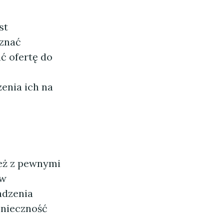
st
oznać
ć ofertę do
enia ich na
ież z pewnymi
 w
adzenia
onieczność