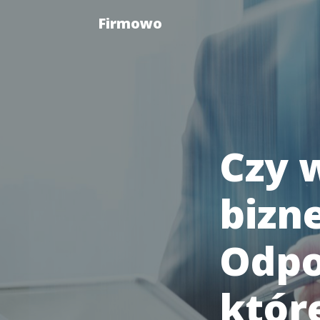
Firmowo
Czy 
bizn
Odpo
któr