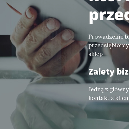
prze
Prowadzenie bi
przedsiębiorcy
sklep
Zalety b
Jedną z główny
kontakt z klie