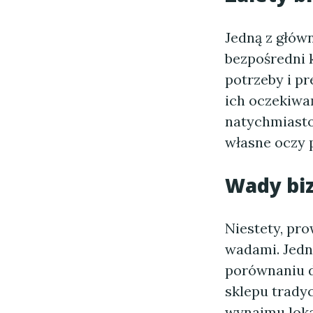
Jedną z głów
bezpośredni 
potrzeby i pr
ich oczekiwa
natychmiasto
własne oczy 
Wady bi
Niestety, pr
wadami. Jedną
porównaniu d
sklepu trady
wynajmu loka