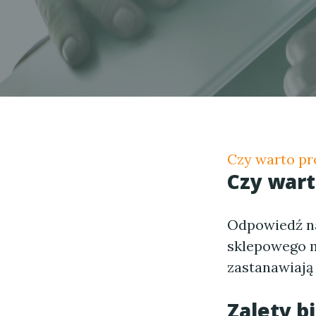
Czy warto pr
Czy wart
Odpowiedź na
sklepowego m
zastanawiają 
Zalety 