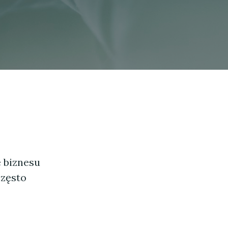
 biznesu
często